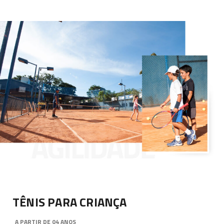
no
Pampulha
Iate Clube
(PIC) e na
Academia
Belvedere.
TÊNIS PARA CRIANÇA
A PARTIR DE 04 ANOS